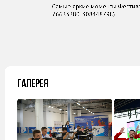
Самые яркие моменты Фестива
76633380_308448798
)
Галерея