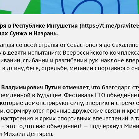
ря в Республике Ингушетия (
https://t.me/pravitel
дах Сунжа и Назрань.
анды со всей страны от Севастополя до Сахалинс
у в девяти испытаниях Всероссийского комплекса 
гивании, сгибании и разгибании рук, наклоне впе
в длину, беге, стрельбе, метании спортивного сн
 Владимирович Путин отмечает
, что благодаря 
тремленной в будущее. Фестиваль ГТО объединяет
которые демонстрируют силу, энергию и стремл
, формируются прочные дружеские связи и креп
 настроения и ярких спортивных впечатлений, а 
 – это то, что нас объединяет! — подчеркнул Мин
и Михаил Дегтярев.