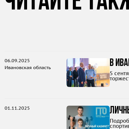
Читайте так
06.09.2025
В Ива
Ивановская область
5 сент
торжес
01.11.2025
Личны
Подроб
спортив