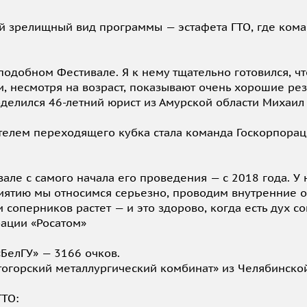
й зрелищный вид программы — эстафета ГТО, где кома
подобном Фестивале. Я к нему тщательно готовился, чт
и, несмотря на возраст, показывают очень хорошие рез
оделился 46-летний юрист из Амурской области Михаил
телем переходящего кубка стала команда Госкорпорац
ле с самого начала его проведения — с 2018 года. У 
иятию мы относимся серьезно, проводим внутренние о
соперников растет — и это здорово, когда есть дух со
рации «Росатом»
БелГУ» — 3166 очков.
огорский металлургический комбинат» из Челябинской
ГТО: