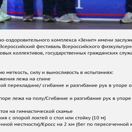
вно-оздоровительного комплекса «Зенит» имени заслу
Всероссийский фестиваль Всероссийского физкультурно
удовых коллективов, государственных гражданских слу
 меткость, силу и выносливость в испытаниях:
жения лежа на спине
ой перекладине/ сгибание и разгибание рук в упоре о
поре лежа на полу/Сгибание и разгибание рук в упоре
тоя на гимнастической скамье
я с опорой локтей о стол или стойку (10 м)
енной местности)/Кросс на 2 км (бег по пересеченной