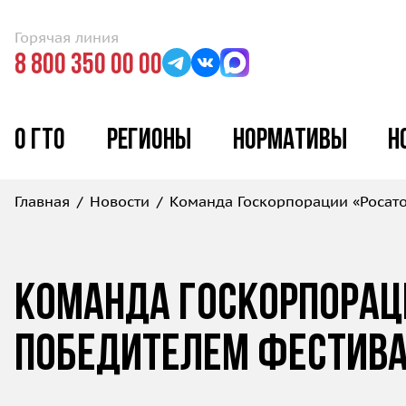
Горячая линия
8 800 350 00 00
О ГТО
Регионы
Нормативы
Н
Главная
Новости
Команда Госкорпорации «Росато
Команда Госкорпораци
победителем Фестива