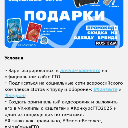
Условия
~ Зарегистрироваться в
личном кабинете
на
официальном сайте ГТО
~ Подписаться на социальные сети всероссийского
комплекса «Готов к труду и обороне»:
ВКонтакте
и
Telegram
~ Создать оригинальный видеоролик и выложить
его в VK-клипы с хэштегами #КонкурсГТО2025 и
один из подходящих по тематике:
#Я_знаю_как_правильно, #ВместеВеселее,
#МояСемьяГТО