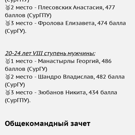
🥈2 место - Плесовских Анастасия, 477
баллов (СурГПУ)
🥉3 место - Фролова Елизавета, 474 балла
(СурГУ).
20-24 лет VIII ступень мужчины:
🥇1 место - Манастырлы Георгий, 486
баллов (СурГУ)
🥈2 место - Шандро Владислав, 482 балла
(СурГУ)
🥉3 место - Зюбанов Никита, 434 балла
(СурГПУ).
Общекомандный зачет