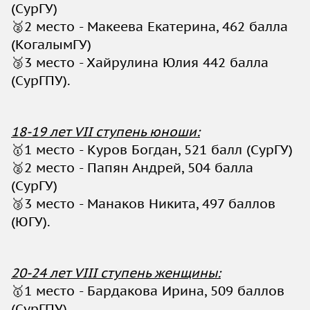
(СурГУ)
🥈2 место - Макеева Екатерина, 462 балла
(КогалымГУ)
🥉3 место - Хайрулина Юлия 442 балла
(СурГПУ).
18-19 лет VII ступень юноши:
🥇1 место - Куров Богдан, 521 балл (СурГУ)
🥈2 место - Папян Андрей, 504 балла
(СурГУ)
🥉3 место - Манаков Никита, 497 баллов
(ЮГУ).
20-24 лет VIII ступень женщины:
🥇1 место - Бардакова Ирина, 509 баллов
(СурГПУ)