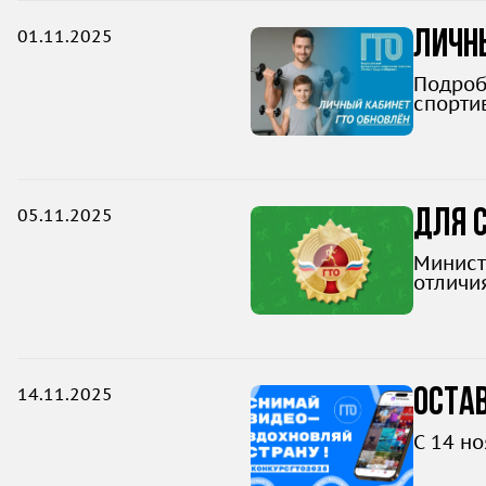
01.11.2025
Личны
Подроб
спортив
05.11.2025
Для с
Минист
отличи
кварта
14.11.2025
Остав
С 14 н