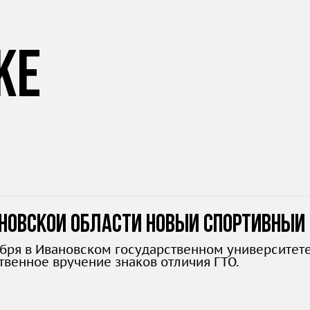
же
новской области новый спортивный 
ября в Ивановском государственном университете
твенное вручение знаков отличия ГТО.