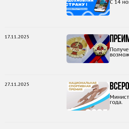
С 14 н
17.11.2025
Преи
допо
Получе
возмож
27.11.2025
Всер
Минист
года.