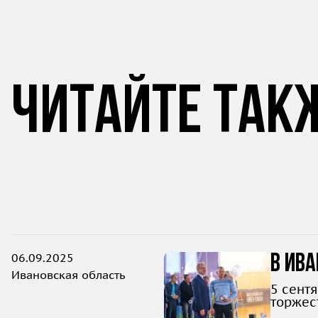
Читайте так
06.09.2025
В Ива
Ивановская область
5 сент
торжес