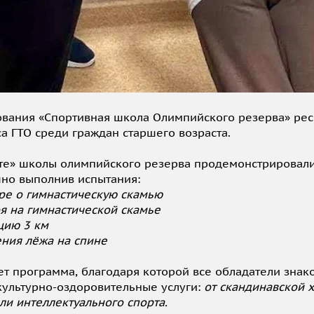
ования «Спортивная школа Олимпийского резерва» рес
 ГТО среди граждан старшего возраста.
те» школы олимпийского резерва продемонстрировали
шно выполнив испытания:
оре о гимнастическую скамью
оя на гимнастической скамье
цию 3 км
ния лёжа на спине
ет программа, благодаря которой все обладатели знак
ультурно-оздоровительные услуги:
от скандинавской х
ли интеллектуального спорта.