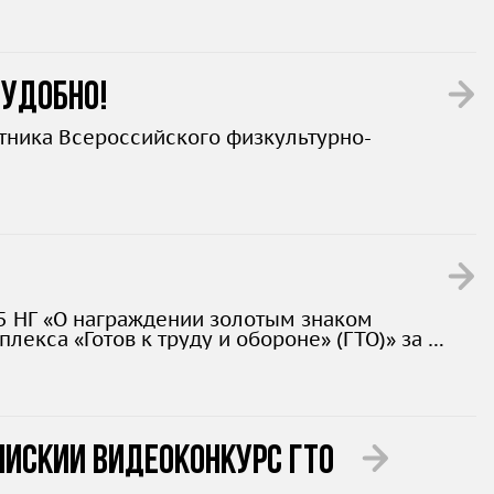
 удобно!
стника Всероссийского физкультурно-
5 НГ «О награждении золотым знаком
екса «Готов к труду и обороне» (ГТО)» за 3
остями здоровья.
ийский видеоконкурс ГТО