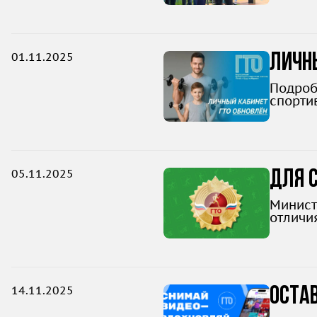
01.11.2025
Личны
Подроб
спортив
05.11.2025
Для с
Минист
отличи
кварта
14.11.2025
Остав