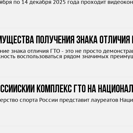
оября по 14 декабря 2025 года проходит видеокон
мущества получения знака отличия 
лнительные баллы и стипендии
ние знака отличия ГТО - это не просто демонстра
ность воспользоваться рядом значимых преимущ
оссийский комплекс ГТО на Национал
ерство спорта России представит лауреатов Нац