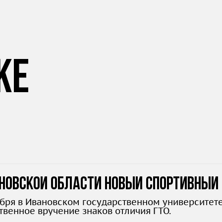
же
новской области новый спортивный 
ября в Ивановском государственном университете
твенное вручение знаков отличия ГТО.