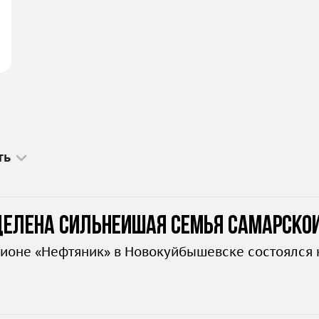
ть
делена сильнейшая семья Самарско
дионе «Нефтяник» в Новокуйбышевске состоялся